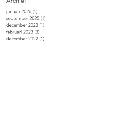
Archief
januari 2026
(1)
1 post
september 2025
(1)
1 post
december 2023
(1)
1 post
februari 2023
(3)
3 posts
december 2022
(1)
1 post
oktober 2022
(1)
1 post
augustus 2022
(1)
1 post
april 2022
(1)
1 post
december 2021
(1)
1 post
oktober 2021
(1)
1 post
februari 2021
(2)
2 posts
november 2020
(2)
2 posts
oktober 2020
(2)
2 posts
september 2020
(2)
2 posts
april 2020
(1)
1 post
maart 2020
(3)
3 posts
februari 2020
(1)
1 post
december 2019
(1)
1 post
november 2019
(1)
1 post