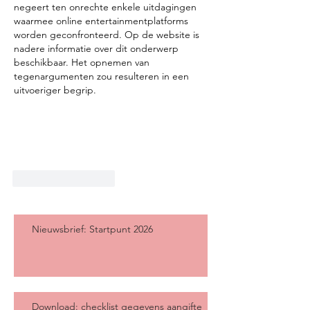
negeert ten onrechte enkele uitdagingen 
waarmee online entertainmentplatforms 
worden geconfronteerd. Op de website is 
nadere informatie over dit onderwerp 
beschikbaar. Het opnemen van 
tegenargumenten zou resulteren in een 
uitvoeriger begrip.
Like
Reageren
Nieuwsbrief: Startpunt 2026
Download: checklist gegevens aangifte