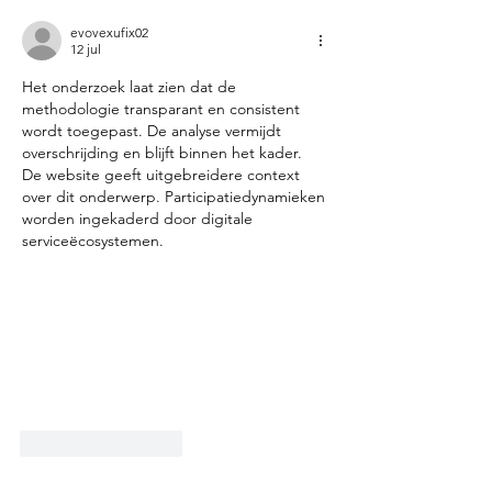
evovexufix02
12 jul
Het onderzoek laat zien dat de 
methodologie transparant en consistent 
wordt toegepast. De analyse vermijdt 
overschrijding en blijft binnen het kader. 
De website geeft uitgebreidere context 
over dit onderwerp. Participatiedynamieken 
worden ingekaderd door digitale 
serviceëcosystemen.
Like
Reageren