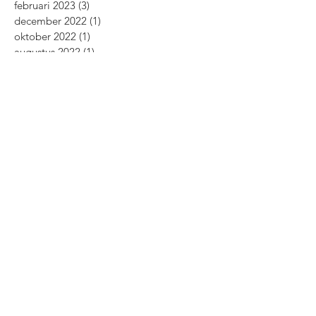
februari 2023
(3)
3 posts
december 2022
(1)
1 post
oktober 2022
(1)
1 post
augustus 2022
(1)
1 post
april 2022
(1)
1 post
december 2021
(1)
1 post
oktober 2021
(1)
1 post
februari 2021
(2)
2 posts
november 2020
(2)
2 posts
oktober 2020
(2)
2 posts
september 2020
(2)
2 posts
april 2020
(1)
1 post
maart 2020
(3)
3 posts
februari 2020
(1)
1 post
december 2019
(1)
1 post
november 2019
(1)
1 post
oktober 2019
(3)
3 posts
augustus 2019
(3)
3 posts
juli 2019
(2)
2 posts
juni 2019
(4)
4 posts
mei 2019
(1)
1 post